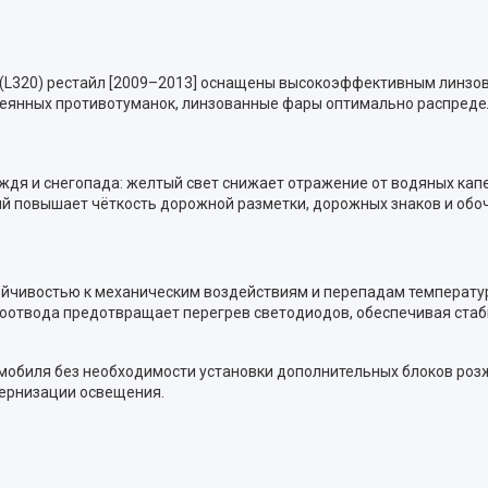
 I (L320) рестайл [2009–2013] оснащены высокоэффективным линз
сеянных противотуманок, линзованные фары оптимально распредел
ждя и снегопада: желтый свет снижает отражение от водяных кап
ый повышает чёткость дорожной разметки, дорожных знаков и обоч
тойчивостью к механическим воздействиям и перепадам температ
плоотвода предотвращает перегрев светодиодов, обеспечивая ста
мобиля без необходимости установки дополнительных блоков роз
ернизации освещения.