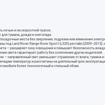
ь ночью и на скоростной трассе;
 для тумана, дождя и снегопада.
посадочные места без сверления, подрезки или изменения электр
 под Land Rover Range Rover Sport I (L320) рестайл [2009–2013],
вета — расширяет зону освещения и повышает безопасность вожде
ния света гарантирует работу без ослепления других водителей.
х — направленный свет уменьшает отражение от влаги, тумана и 
епадам температур и рассчитаны на длительный срок эксплуатаци
томобиля более технологичный и стильный облик.