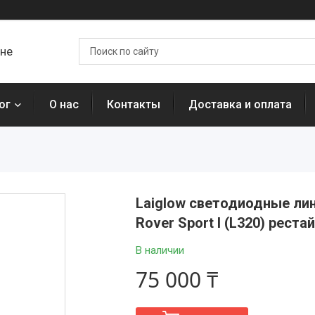
ане
ог
О нас
Контакты
Доставка и оплата
Laiglow светодиодные ли
Rover Sport I (L320) реста
В наличии
75 000 ₸