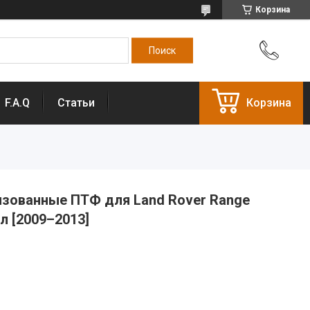
Корзина
F.A.Q
Статьи
Корзина
нзованные ПТФ для Land Rover Range
йл [2009–2013]