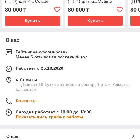
(ПТФ) для Kia Cerato
(ПТФ) для Kia Optima
(ПТФ
80 000
80 000
80 
₸
₸
Купить
Купить
О нас
Рейтинг не сформирован
Менее 5 отзывов за последний год
Работает с 25.10.2020
г. Алматы
ТЦ Байсат 18 бутик оранжевый сектор, 1 этаж, Алматы,
Казахстан
Контакты
Сегодня работает с 10:00 до 18:00
Показать весь график работы
О нас