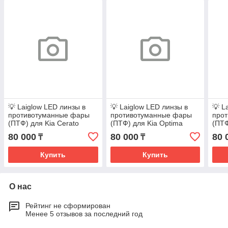
💡 Laiglow LED линзы в
💡 Laiglow LED линзы в
💡 L
противотуманные фары
противотуманные фары
про
(ПТФ) для Kia Cerato
(ПТФ) для Kia Optima
(ПТФ
80 000
80 000
80 
₸
₸
Купить
Купить
О нас
Рейтинг не сформирован
Менее 5 отзывов за последний год