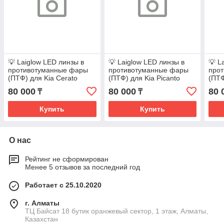
💡 Laiglow LED линзы в
💡 Laiglow LED линзы в
💡 L
противотуманные фары
противотуманные фары
про
(ПТФ) для Kia Cerato
(ПТФ) для Kia Picanto
(ПТФ
80 000
80 000
80 
₸
₸
Купить
Купить
О нас
Рейтинг не сформирован
Менее 5 отзывов за последний год
Работает с 25.10.2020
г. Алматы
ТЦ Байсат 18 бутик оранжевый сектор, 1 этаж, Алматы,
Казахстан