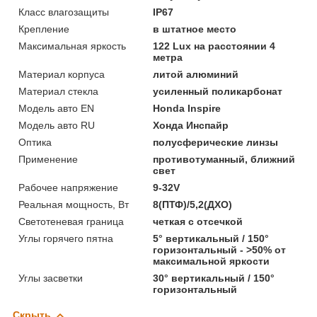
Класс влагозащиты
IP67
Крепление
в штатное место
Максимальная яркость
122 Lux на расстоянии 4
метра
Материал корпуса
литой алюминий
Материал стекла
усиленный поликарбонат
Модель авто EN
Honda Inspire
Модель авто RU
Хонда Инспайр
Оптика
полусферические линзы
Применение
противотуманный, ближний
свет
Рабочее напряжение
9-32V
Реальная мощность, Вт
8(ПТФ)/5,2(ДХО)
Светотеневая граница
четкая с отсечкой
Углы горячего пятна
5° вертикальный / 150°
горизонтальный - >50% от
максимальной яркости
Углы засветки
30° вертикальный / 150°
горизонтальный
Скрыть