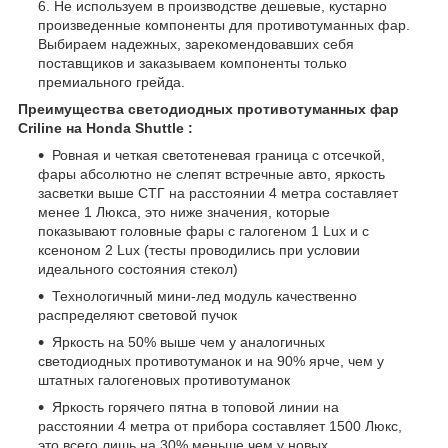
Не используем в производстве дешевые, кустарно
произведенные компоненты для противотуманных фар.
Выбираем надежных, зарекомендовавших себя
поставщиков и заказываем компоненты только
премиального грейда.
Преимущества светодиодных противотуманных фар
Criline на Honda Shuttle :
Ровная и четкая светотеневая граница с отсечкой,
фары абсолютно не слепят встречные авто, яркость
засветки выше СТГ на расстоянии 4 метра составляет
менее 1 Люкса, это ниже значения, которые
показывают головные фары с галогеном 1 Lux и с
ксеноном 2 Lux (тесты проводились при условии
идеального состояния стекол)
Технологичный мини-лед модуль качественно
распределяют световой пучок
Яркость на 50% выше чем у аналогичных
светодиодных противотуманок и на 90% ярче, чем у
штатных галогеновых противотуманок
Яркость горячего пятна в топовой линии на
расстоянии 4 метра от прибора составляет 1500 Люкс,
это всего лишь на 30% меньше чем у новых