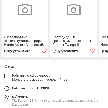
Светодиодные
Светодиодные
Све
противотуманные фары
противотуманные фары
про
Honda Accord VIII рестайл
Renault Twingo II
Hond
[2011-2015] Tempus
дорестайл [2007-2011]
[201
Цену уточняйте
Цену уточняйте
Цен
Tempus
О нас
Рейтинг не сформирован
Менее 5 отзывов за последний год
Работает с 25.10.2020
г. Алматы
ТЦ Байсат 18 бутик оранжевый сектор, 1 этаж, Алматы,
Казахстан