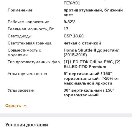
TEY-Y01
Применение
противотуманный, ближний
свет
Рабочее напряжение
9-32V
Реальная мощность, Вт
17
Светодиоды
CSP 18.60
Светотеневая граница
четкая с отсечкой
Совместимость с
Honda Shuttle II дорестайл
моделями
(2015-2019)
Тип противотуманных фар
[1] LED ПТФ Crilinе EMC, [2]
Bi-LED ПТФ Premium
Углы горячего пятна
5° вертикальный / 150°
горизонтальный - >50% от
максимальной яркости
Углы засветки
30° вертикальный / 150°
горизонтальный
Скрыть
Условия доставки