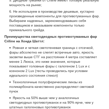
Диодные туманки от Criline имеют топовую реальную
мощность на рынке;
Не используем в производстве дешевые, кустарно
произведенные компоненты для противотуманных фар.
Выбираем надежных, зарекомендовавших себя
поставщиков и заказываем компоненты только
премиального грейда.
Преимущества светодиодных противотуманных фар
Criline на Хонда Шаттл:
Ровная и четкая светотеневая граница с отсечкой,
фары абсолютно не слепят встречные авто, яркость
засветки выше СТГ на расстоянии 4 метра составляет
менее 1 Люкса, это ниже значения, которые
показывают головные фары с галогеном 1 Lux и с
ксеноном 2 Lux (тесты проводились при условии
идеального состояния стекол)
Технологичные полусферические линзы из
поликарбоната качественно распределяют световой
пучок
Яркость на 50% выше чем у аналогичных
светодиодных противотуманок и на 90% ярче, чем у
штатных галогеновых противотуманок