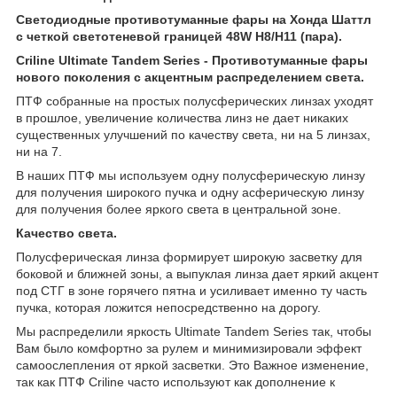
Светодиодные противотуманные фары на Хонда Шаттл
с четкой светотеневой границей 48W H8/H11 (пара).
Criline Ultimate Tandem Series - Противотуманные фары
нового поколения c акцентным распределением света.
ПТФ собранные на простых полусферических линзах уходят
в прошлое, увеличение количества линз не дает никаких
существенных улучшений по качеству света, ни на 5 линзах,
ни на 7.
В наших ПТФ мы используем одну полусферическую линзу
для получения широкого пучка и одну асферическую линзу
для получения более яркого света в центральной зоне.
Качество света.
Полусферическая линза формирует широкую засветку для
боковой и ближней зоны, а выпуклая линза дает яркий акцент
под СТГ в зоне горячего пятна и усиливает именно ту часть
пучка, которая ложится непосредственно на дорогу.
Мы распределили яркость Ultimate Tandem Series так, чтобы
Вам было комфортно за рулем и минимизировали эффект
самоослепления от яркой засветки. Это Важное изменение,
так как ПТФ Criline часто используют как дополнение к