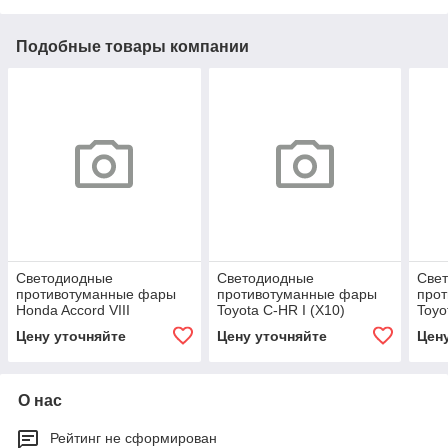
Подобные товары компании
Светодиодные
Светодиодные
Све
противотуманные фары
противотуманные фары
про
Honda Accord VIII
Toyota C-HR I (X10)
Toyo
дорестайл [2007-2011]
дорестайл [2016-2019]
доре
Цену уточняйте
Цену уточняйте
Цен
Tandem Premium
Tandem Premium
Tan
О нас
Рейтинг не сформирован