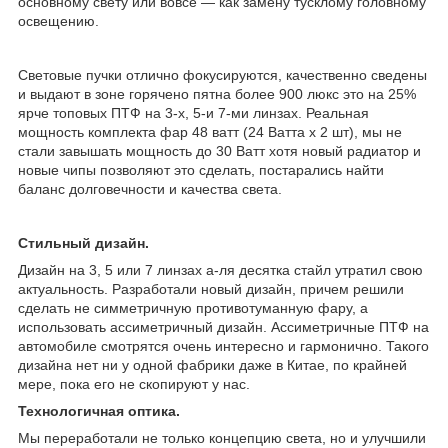
основному свету или вовсе — как замену тусклому головному
освещению.
Световые пучки отлично фокусируются, качественно сведены
и выдают в зоне горячено пятна более 900 люкс это на 25%
ярче топовых ПТФ на 3-х, 5-и 7-ми линзах. Реальная
мощность комплекта фар 48 ватт (24 Ватта x 2 шт), мы не
стали завышать мощность до 30 Ватт хотя новый радиатор и
новые чипы позволяют это сделать, постарались найти
баланс долговечности и качества света.
Стильный дизайн.
Дизайн на 3, 5 или 7 линзах а-ля десятка стайл утратил свою
актуальность. Разработали новый дизайн, причем решили
сделать не симметричную противотуманную фару, а
использовать ассиметричный дизайн. Ассиметричные ПТФ на
автомобиле смотрятся очень интересно и гармонично. Такого
дизайна нет ни у одной фабрики даже в Китае, по крайней
мере, пока его не скопируют у нас.
Технологичная оптика.
Мы переработали не только концепцию света, но и улучшили