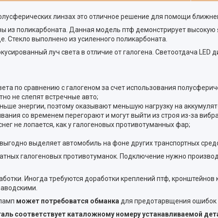
олусферических линзах это отличное решение для помощи ближнем
ы из поликарбоната. Данная модель птф демонстрирует высокую я
е. Стекло выполнено из усиленного поликарбоната.
сированный луч света в отличие от галогена. Светоотдача LED д
вета по сравнению с галогеном за счет использования полусферич
тно не слепят встречные авто;
ньше энергии, поэтому оказывают меньшую нагрузку на аккумулят
вания со временем перегорают и могут выйти из строя из-за вибр
снег не лопается, как у галогеновых противотуманных фар;
 выгодно выделяет автомобиль на фоне других транспортных сред
татных галогеновых противотуманок. Подключение нужно производ
аботки. Иногда требуются доработки креплений птф, кронштейнов
заводскими.
 ламп
может потребоватся обманка
для предотарвщения ошибок 
еталь соответствует каталожному номеру устанавливаемой дет