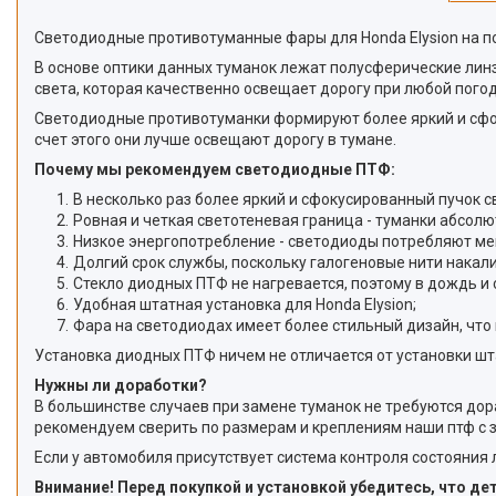
Светодиодные противотуманные фары для Honda Elysion на п
В основе оптики данных туманок лежат полусферические линз
света, которая качественно освещает дорогу при любой погод
Светодиодные противотуманки формируют более яркий и сфоку
счет этого они лучше освещают дорогу в тумане.
Почему мы рекомендуем светодиодные ПТФ:
В несколько раз более яркий и сфокусированный пучок с
Ровная и четкая светотеневая граница - туманки абсолю
Низкое энергопотребление - светодиоды потребляют ме
Долгий срок службы, поскольку галогеновые нити накали
Стекло диодных ПТФ не нагревается, поэтому в дождь и 
Удобная штатная установка для Honda Elysion;
Фара на светодиодах имеет более стильный дизайн, что
Установка диодных ПТФ ничем не отличается от установки ш
Нужны ли доработки?
В большинстве случаев при замене туманок не требуются дор
рекомендуем сверить по размерам и креплениям наши птф с 
Если у автомобиля присутствует система контроля состояния
Внимание! Перед покупкой и установкой убедитесь, что д