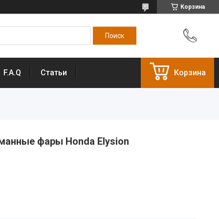
Корзина
F.A.Q
Статьи
Корзина
анные фары Honda Elysion