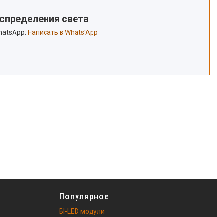
аспределения света
hatsApp:
Написать в Whats'App
Популярное
BI-LED модули