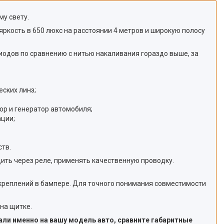
у свету.
ркость в 650 люкс на расстоянии 4 метров и широкую полосу
иодов по сравнению с нитью накаливания гораздо выше, за
еских линз;
ор и генератор автомобиля;
ации;
ств.
ить через реле, применять качественную проводку.
 креплений в бампере. Для точного понимания совместимости
на щитке.
али именно на вашу модель авто, сравните габаритные