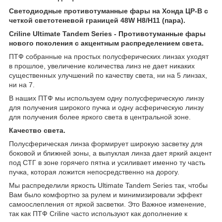
Светодиодные противотуманные фары на Хонда ЦР-В с
четкой светотеневой границей 48W H8/H11 (пара).
Criline Ultimate Tandem Series - Противотуманные фары
нового поколения c акцентным распределением света.
ПТФ собранные на простых полусферических линзах уходят
в прошлое, увеличение количества линз не дает никаких
существенных улучшений по качеству света, ни на 5 линзах,
ни на 7.
В наших ПТФ мы используем одну полусферическую линзу
для получения широкого пучка и одну асферическую линзу
для получения более яркого света в центральной зоне.
Качество света.
Полусферическая линза формирует широкую засветку для
боковой и ближней зоны, а выпуклая линза дает яркий акцент
под СТГ в зоне горячего пятна и усиливает именно ту часть
пучка, которая ложится непосредственно на дорогу.
Мы распределили яркость Ultimate Tandem Series так, чтобы
Вам было комфортно за рулем и минимизировали эффект
самоослепления от яркой засветки. Это Важное изменение,
так как ПТФ Criline часто используют как дополнение к