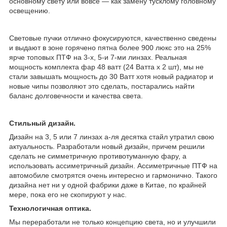
основному свету или вовсе — как замену тусклому головному
освещению.
Световые пучки отлично фокусируются, качественно сведены
и выдают в зоне горячено пятна более 900 люкс это на 25%
ярче топовых ПТФ на 3-х, 5-и 7-ми линзах. Реальная
мощность комплекта фар 48 ватт (24 Ватта x 2 шт), мы не
стали завышать мощность до 30 Ватт хотя новый радиатор и
новые чипы позволяют это сделать, постарались найти
баланс долговечности и качества света.
Стильный дизайн.
Дизайн на 3, 5 или 7 линзах а-ля десятка стайл утратил свою
актуальность. Разработали новый дизайн, причем решили
сделать не симметричную противотуманную фару, а
использовать ассиметричный дизайн. Ассиметричные ПТФ на
автомобиле смотрятся очень интересно и гармонично. Такого
дизайна нет ни у одной фабрики даже в Китае, по крайней
мере, пока его не скопируют у нас.
Технологичная оптика.
Мы переработали не только концепцию света, но и улучшили