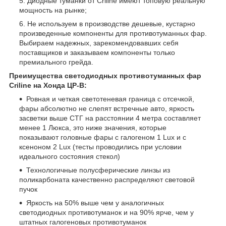
Диодные туманки от Criline имеют топовую реальную
мощность на рынке;
Не используем в производстве дешевые, кустарно
произведенные компоненты для противотуманных фар.
Выбираем надежных, зарекомендовавших себя
поставщиков и заказываем компоненты только
премиального грейда.
Преимущества светодиодных противотуманных фар
Criline на Хонда ЦР-В:
Ровная и четкая светотеневая граница с отсечкой,
фары абсолютно не слепят встречные авто, яркость
засветки выше СТГ на расстоянии 4 метра составляет
менее 1 Люкса, это ниже значения, которые
показывают головные фары с галогеном 1 Lux и с
ксеноном 2 Lux (тесты проводились при условии
идеального состояния стекол)
Технологичные полусферические линзы из
поликарбоната качественно распределяют световой
пучок
Яркость на 50% выше чем у аналогичных
светодиодных противотуманок и на 90% ярче, чем у
штатных галогеновых противотуманок