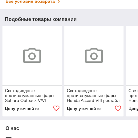
Все условия возврата
Подобные товары компании
Светодиодные
Светодиодные
Све
противотуманные фары
противотуманные фары
про
Subaru Outback V/VI
Honda Accord VIII рестайл
Hond
[2017-н.в.] Tandem
[2011-2015] Tandem
[200
Цену уточняйте
Цену уточняйте
Цен
Premium
Premium
О нас