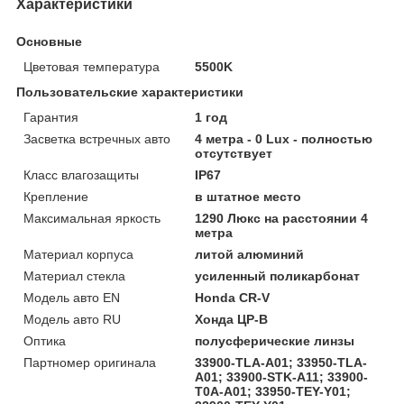
Характеристики
Основные
Цветовая температура
5500K
Пользовательские характеристики
Гарантия
1 год
Засветка встречных авто
4 метра - 0 Lux - полностью
отсутствует
Класс влагозащиты
IP67
Крепление
в штатное место
Максимальная яркость
1290 Люкс на расстоянии 4
метра
Материал корпуса
литой алюминий
Материал стекла
усиленный поликарбонат
Модель авто EN
Honda CR-V
Модель авто RU
Хонда ЦР-В
Оптика
полусферические линзы
Партномер оригинала
33900-TLA-A01; 33950-TLA-
A01; 33900-STK-A11; 33900-
T0A-A01; 33950-TEY-Y01;