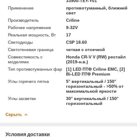
33900-TEY-Y01
Применение
противотуманный, ближний
свет
Производитель
Criline
Рабочее напряжение
9-32V
Реальная мощность, Вт
17
Светодиоды
CSP 18.60
Светотеневая граница
четкая с отсечкой
Совместимость с
Honda CR-V V (RW) рестайл
моделями
(2019-н.в.)
Тип противотуманных фар
[1] LED ПТФ Crilinе EMC, [2]
Bi-LED ПТФ Premium
Углы горячего пятна
5° вертикальный / 150°
горизонтальный - >50% от
максимальной яркости
Углы засветки
30° вертикальный / 150°
горизонтальный
Скрыть
Условия доставки