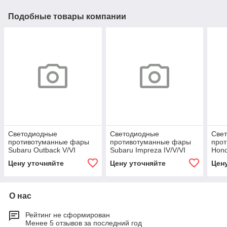
Подобные товары компании
Светодиодные
Светодиодные
Све
противотуманные фары
противотуманные фары
про
Subaru Outback V/VI
Subaru Impreza IV/V/VI
Hond
[2017-н.в.] Premium Spot
[2011-н.в.] Premium Spot
[201
Цену уточняйте
Цену уточняйте
Цен
О нас
Рейтинг не сформирован
Менее 5 отзывов за последний год