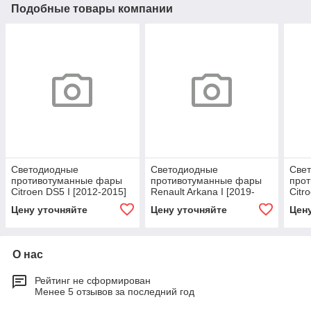
Подобные товары компании
Светодиодные
Светодиодные
Све
противотуманные фары
противотуманные фары
про
Citroen DS5 I [2012-2015]
Renault Arkana I [2019-
Citr
Premium Spot
н.в.] Premium Spot
[199
Цену уточняйте
Цену уточняйте
Цен
О нас
Рейтинг не сформирован
Менее 5 отзывов за последний год