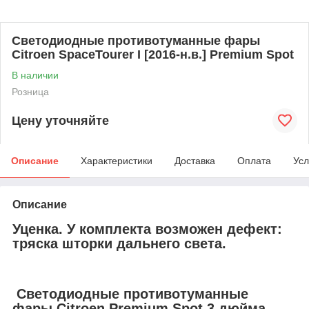
Светодиодные противотуманные фары
Citroen SpaceTourer I [2016-н.в.] Premium Spot
В наличии
Розница
Цену уточняйте
Описание
Характеристики
Доставка
Оплата
Усл
Описание
Уценка. У комплекта возможен дефект:
тряска шторки дальнего света.
Cветодиодные противотуманные
фары Citroen Premium Spot 3 дюйма