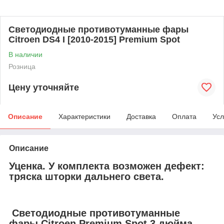
Светодиодные противотуманные фары
Citroen DS4 I [2010-2015] Premium Spot
В наличии
Розница
Цену уточняйте
Описание
Характеристики
Доставка
Оплата
Усл
Описание
Уценка. У комплекта возможен дефект:
тряска шторки дальнего света.
Cветодиодные противотуманные
фары Citroen Premium Spot 3 дюйма