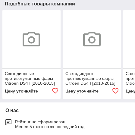
Подобные товары компании
Светодиодные
Светодиодные
Све
противотуманные фары
противотуманные фары
про
Citroen DS4 I [2010-2015]
Citroen DS4 I [2010-2015]
Citr
Tandem SE
Tempus
Prem
Цену уточняйте
Цену уточняйте
Цен
О нас
Рейтинг не сформирован
Менее 5 отзывов за последний год