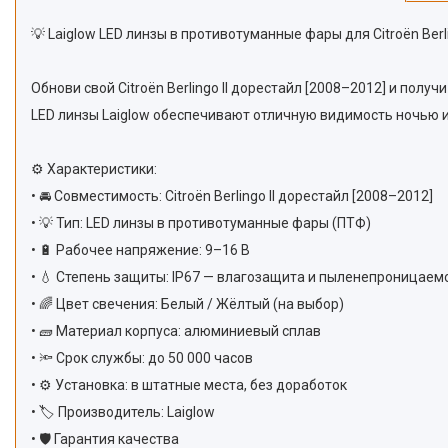
💡 Laiglow LED линзы в противотуманные фары для Citroën Berl
Обнови свой Citroën Berlingo II дорестайл [2008–2012] и получ
LED линзы Laiglow обеспечивают отличную видимость ночью и 
⚙️ Характеристики:
• 🚘 Совместимость: Citroën Berlingo II дорестайл [2008–2012]
• 💡 Тип: LED линзы в противотуманные фары (ПТФ)
• 🔋 Рабочее напряжение: 9–16 В
• 💧 Степень защиты: IP67 — влагозащита и пыленепроницаем
• 🌈 Цвет свечения: Белый / Жёлтый (на выбор)
• 🧱 Материал корпуса: алюминиевый сплав
• 🔦 Срок службы: до 50 000 часов
• ⚙️ Установка: в штатные места, без доработок
• 🏷 Производитель: Laiglow
• 🛡 Гарантия качества