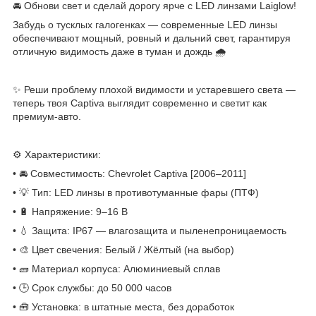
🚘 Обнови свет и сделай дорогу ярче с LED линзами Laiglow!
Забудь о тусклых галогенках — современные LED линзы
обеспечивают мощный, ровный и дальний свет, гарантируя
отличную видимость даже в туман и дождь 🌧️
✨ Реши проблему плохой видимости и устаревшего света —
теперь твоя Captiva выглядит современно и светит как
премиум-авто.
⚙️ Характеристики:
• 🚘 Совместимость: Chevrolet Captiva [2006–2011]
• 💡 Тип: LED линзы в противотуманные фары (ПТФ)
• 🔋 Напряжение: 9–16 В
• 💧 Защита: IP67 — влагозащита и пыленепроницаемость
• 🎨 Цвет свечения: Белый / Жёлтый (на выбор)
• 🧱 Материал корпуса: Алюминиевый сплав
• 🕒 Срок службы: до 50 000 часов
• 🧰 Установка: в штатные места, без доработок