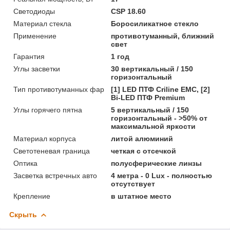
Светодиоды
CSP 18.60
Материал стекла
Боросиликатное стекло
Применение
противотуманный, ближний
свет
Гарантия
1 год
Углы засветки
30 вертикальный / 150
горизонтальный
Тип противотуманных фар
[1] LED ПТФ Crilinе EMC, [2]
Bi-LED ПТФ Premium
Углы горячего пятна
5 вертикальный / 150
горизонтальный - >50% от
максимальной яркости
Материал корпуса
литой алюминий
Светотеневая граница
четкая с отсечкой
Оптика
полусферические линзы
Засветка встречных авто
4 метра - 0 Lux - полностью
отсутствует
Крепление
в штатное место
Скрыть