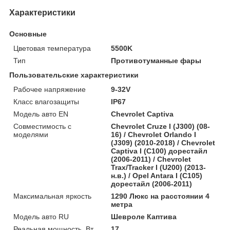
Характеристики
Основные
Цветовая температура
5500K
Тип
Противотуманные фары
Пользовательские характеристики
Рабочее напряжение
9-32V
Класс влагозащиты
IP67
Модель авто EN
Chevrolet Captiva
Совместимость с
Chevrolet Cruze I (J300) (08-
моделями
16) / Chevrolet Orlando I
(J309) (2010-2018) / Chevrolet
Captiva I (C100) дорестайл
(2006-2011) / Chevrolet
Trax/Tracker I (U200) (2013-
н.в.) / Opel Antara I (C105)
дорестайл (2006-2011)
Максимальная яркость
1290 Люкс на расстоянии 4
метра
Модель авто RU
Шевроле Каптива
Реальная мощность, Вт
17