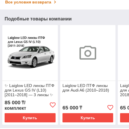
Все условия возврата
Подобные товары компании
✨ Laiglow LED линзы ПТФ
Laiglow LED ПТФ линзы
Laig
для Lexus GS IV (L10)
для Audi A6 (2010–2018)
для 
[2011–2018] — 3 линзы ✨
2018
85 000
₸/
65 000
65 
₸
комплект
Купить
Купить