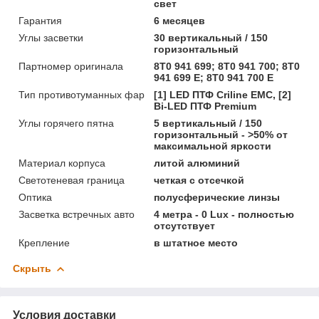
свет
Гарантия
6 месяцев
Углы засветки
30 вертикальный / 150
горизонтальный
Партномер оригинала
8T0 941 699; 8T0 941 700; 8T0
941 699 E; 8T0 941 700 E
Тип противотуманных фар
[1] LED ПТФ Crilinе EMC, [2]
Bi-LED ПТФ Premium
Углы горячего пятна
5 вертикальный / 150
горизонтальный - >50% от
максимальной яркости
Материал корпуса
литой алюминий
Светотеневая граница
четкая с отсечкой
Оптика
полусферические линзы
Засветка встречных авто
4 метра - 0 Lux - полностью
отсутствует
Крепление
в штатное место
Скрыть
Условия доставки