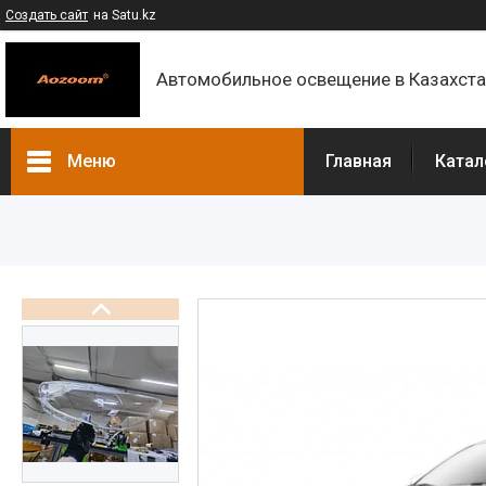
Создать сайт
на Satu.kz
Автомобильное освещение в Казахст
Меню
Главная
Катал
Каталог
Контакты
О компании
Доставка и оплата
F.A.Q