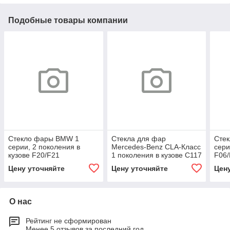
Подобные товары компании
Стекло фары BMW 1
Стекла для фар
Сте
серии, 2 поколения в
Mercedes-Benz CLA-Класс
сери
кузове F20/F21
1 поколения в кузове С117
F06/
рестайлинг
рестайлинг
Цену уточняйте
Цену уточняйте
Цен
О нас
Рейтинг не сформирован
Менее 5 отзывов за последний год