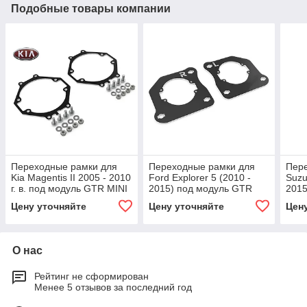
Подобные товары компании
Переходные рамки для
Переходные рамки для
Пер
Kia Magentis II 2005 - 2010
Ford Explorer 5 (2010 -
Suzu
г. в. под модуль GTR MINI
2015) под модуль GTR
2015
BI-LED (Комплект, 2шт)
MINI BI-LED (Комплект,
3R/H
Цену уточняйте
Цену уточняйте
Цен
2шт)
О нас
Рейтинг не сформирован
Менее 5 отзывов за последний год