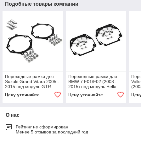
Подобные товары компании
Переходные рамки для
Переходные рамки для
Пер
Suzuki Grand Vitara 2005 -
BMW 7 F01/F02 (2008 -
Volk
2015 под модуль GTR
2015) под модуль Hella
(2008
MINI BI-LED (Комплект,
3R/Hella 3 (Комплект, 2шт)
моду
Цену уточняйте
Цену уточняйте
Цен
2шт)
(Ком
О нас
Рейтинг не сформирован
Менее 5 отзывов за последний год