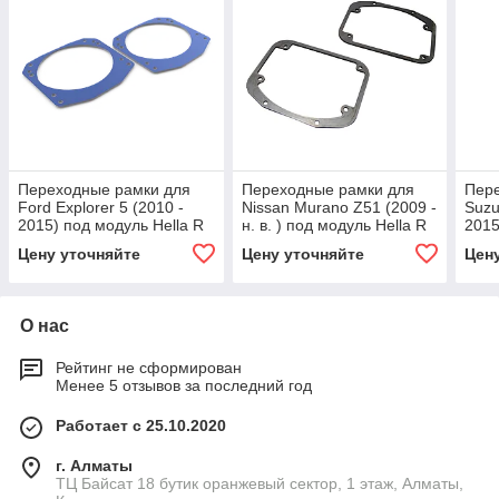
Переходные рамки для
Переходные рамки для
Пер
Ford Explorer 5 (2010 -
Nissan Murano Z51 (2009 -
Suzu
2015) под модуль Hella R
н. в. ) под модуль Hella R
2015
New/Hella R/Koito Q5
New/Hella R/Koito Q5
New/
Цену уточняйте
Цену уточняйте
Цен
(Комплект, 2шт)
(Комплект, 2шт)
2шт)
О нас
Рейтинг не сформирован
Менее 5 отзывов за последний год
Работает с 25.10.2020
г. Алматы
ТЦ Байсат 18 бутик оранжевый сектор, 1 этаж, Алматы,