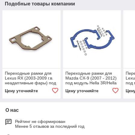
Подобные товары компании
Переходные рамки для
Переходные рамки для
Пер
Lexus RX (2003-2009 г.в.
Mazda CX-9 (2007 - 2012)
Lexu
неадаптивные фары) под
под модуль Hella 3R/Hella
под 
модуль Hella 3R/Hella 3
3 (Комплект, 2шт)
3 (К
Цену уточняйте
Цену уточняйте
Цен
(Комплект, 2шт)
О нас
Рейтинг не сформирован
Менее 5 отзывов за последний год