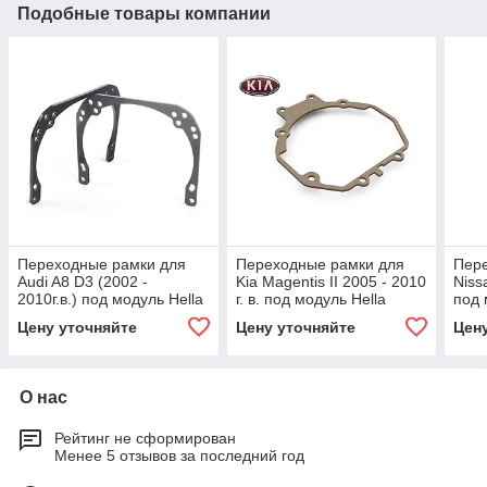
Подобные товары компании
Переходные рамки для
Переходные рамки для
Пер
Audi A8 D3 (2002 -
Kia Magentis II 2005 - 2010
Nissa
2010г.в.) под модуль Hella
г. в. под модуль Hella
под 
3R/Hella 3 (Комплект, 2шт)
3R/Hella 3 (Комплект, 2шт)
3 (К
Цену уточняйте
Цену уточняйте
Цен
О нас
Рейтинг не сформирован
Менее 5 отзывов за последний год