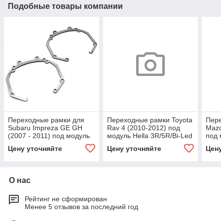
Подобные товары компании
Переходные рамки для
Переходные рамки Toyota
Пер
Subaru Impreza GE GH
Rav 4 (2010-2012) под
Mazd
(2007 - 2011) под модуль
модуль Hella 3R/5R/Bi-Led
под 
Hella 3R/5R/Bi-led
(комплект, 2шт)
3/3R
Цену уточняйте
Цену уточняйте
Цен
(Комплект, 2шт
2шт)
О нас
Рейтинг не сформирован
Менее 5 отзывов за последний год